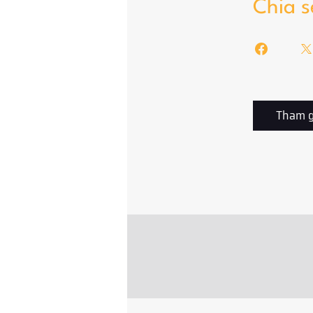
Chia s
Tham g