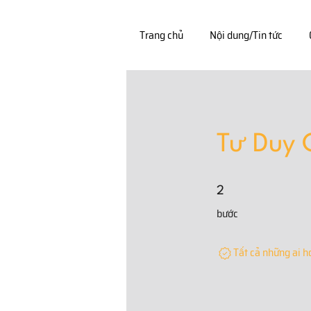
Trang chủ
Nội dung/Tin tức
Tư Duy 
2 bước
2
bước
Tất cả những ai h