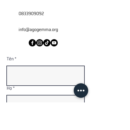
0833909092
info@agogemma.org
Tên
Họ
Địa chỉ email