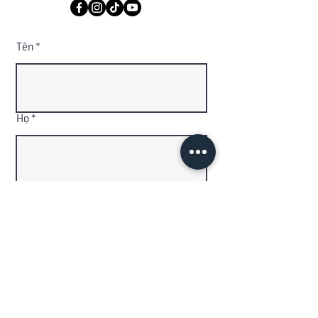
Tên
Họ
Địa chỉ email
Mã quốc
Số điện thoại
gia