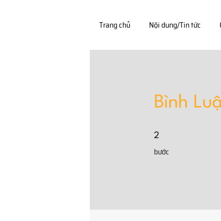
Trang chủ
Nội dung/Tin tức
Bình Lu
2 bước
2
bước