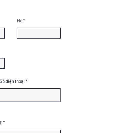
Họ
Số điện thoại
GE