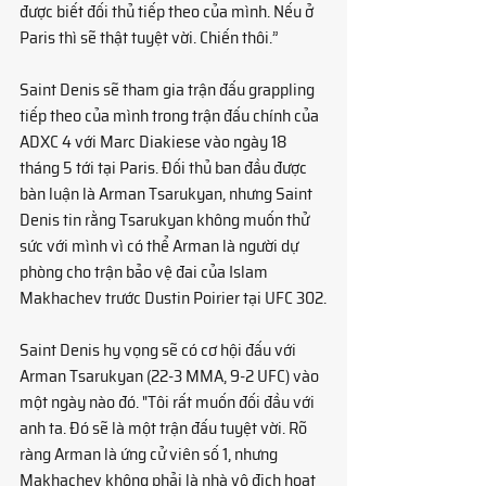
được biết đối thủ tiếp theo của mình. Nếu ở 
Paris thì sẽ thật tuyệt vời. Chiến thôi.”
Saint Denis sẽ tham gia trận đấu grappling 
tiếp theo của mình trong trận đấu chính của 
ADXC 4 với Marc Diakiese vào ngày 18 
tháng 5 tới tại Paris. Đối thủ ban đầu được 
bàn luận là Arman Tsarukyan, nhưng Saint 
Denis tin rằng Tsarukyan không muốn thử 
sức với mình vì có thể Arman là người dự 
phòng cho trận bảo vệ đai của Islam 
Makhachev trước Dustin Poirier tại UFC 302.
Saint Denis hy vọng sẽ có cơ hội đấu với 
Arman Tsarukyan (22-3 MMA, 9-2 UFC) vào 
một ngày nào đó. "Tôi rất muốn đối đầu với 
anh ta. Đó sẽ là một trận đấu tuyệt vời. Rõ 
ràng Arman là ứng cử viên số 1, nhưng 
Makhachev không phải là nhà vô địch hoạt 