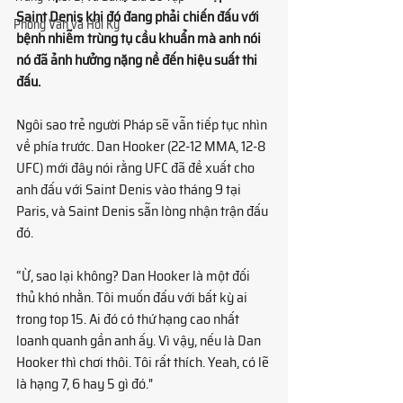
Saint Denis khi đó đang phải chiến đấu với 
Phỏng Vấn và Hồi Ký
bệnh nhiễm trùng tụ cầu khuẩn mà anh nói 
nó đã ảnh hưởng nặng nề đến hiệu suất thi 
đấu.
Ngôi sao trẻ người Pháp sẽ vẫn tiếp tục nhìn 
về phía trước. Dan Hooker (22-12 MMA, 12-8 
UFC) mới đây nói rằng UFC đã đề xuất cho 
anh đấu với Saint Denis vào tháng 9 tại 
Paris, và Saint Denis sẵn lòng nhận trận đấu 
đó.
“Ừ, sao lại không? Dan Hooker là một đối 
thủ khó nhằn. Tôi muốn đấu với bất kỳ ai 
trong top 15. Ai đó có thứ hạng cao nhất 
loanh quanh gần anh ấy. Vì vậy, nếu là Dan 
Hooker thì chơi thôi. Tôi rất thích. Yeah, có lẽ 
là hạng 7, 6 hay 5 gì đó."