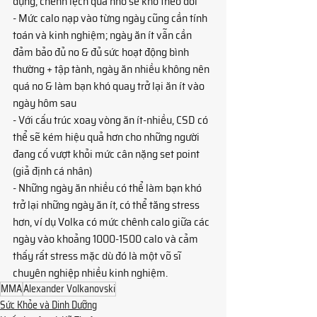
dụng, chênh lệch quá nhỏ sẽ khó theo dõi
- Mức calo nạp vào từng ngày cũng cần tính 
toán và kinh nghiệm; ngày ăn ít vẫn cần 
đảm bảo đủ no & đủ sức hoạt động bình 
thường + tập tành, ngày ăn nhiều không nên 
quá no & làm bạn khó quay trở lại ăn ít vào 
ngày hôm sau
- Với cấu trúc xoay vòng ăn ít-nhiều, CSD có 
thể sẽ kém hiệu quả hơn cho những người 
đang cố vượt khỏi mức cân nặng set point 
(giả định cá nhân)
- Những ngày ăn nhiều có thể làm bạn khó 
trở lại những ngày ăn ít, có thể tăng stress 
hơn, ví dụ Volka có mức chênh calo giữa các 
ngày vào khoảng 1000-1500 calo và cảm 
thấy rất stress mặc dù đó là một võ sĩ 
chuyên nghiệp nhiều kinh nghiệm.
MMA
Alexander Volkanovski
Sức Khỏe và Dinh Dưỡng