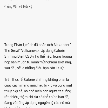
Phỏng Vấn và Hồi Ký
Trong Phần 1, mình đã phân tích Alexander " 
The Great" Volkanovski áp dụng Calorie 
Shifting Diet (CSD) như thế nào; trong trường 
hợp bạn muốn tự mình thử nghiệm Diet này, 
sau đây sẽ là những điều bạn cần lưu ý:
Trên thực tế, Calorie shifting không phải là 
cuộc cách mạng mới, hay bí kíp võ công mật 
truyền gì cả, nó phổ biến hơn người ta tưởng 
rất nhiều, thậm chí rất có thể chính bạn đã, 
đang và từng áp dụng nguyên lý của nó mà 