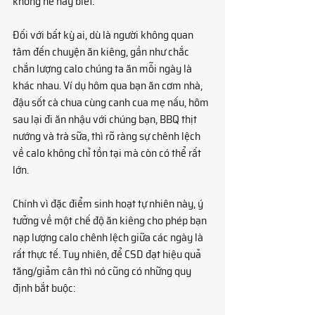
không hề hay biết.
Đối với bất kỳ ai, dù là người không quan 
tâm đến chuyện ăn kiêng, gần như chắc 
chắn lượng calo chúng ta ăn mỗi ngày là 
khác nhau. Ví dụ hôm qua bạn ăn cơm nhà, 
đậu sốt cà chua cùng canh cua mẹ nấu, hôm 
sau lại đi ăn nhậu với chúng bạn, BBQ thịt 
nướng và trà sữa, thì rõ ràng sự chênh lệch 
về calo không chỉ tồn tại mà còn có thể rất 
lớn.
Chính vì đặc điểm sinh hoạt tự nhiên này, ý 
tưởng về một chế độ ăn kiêng cho phép bạn 
nạp lượng calo chênh lệch giữa các ngày là 
rất thực tế. Tuy nhiên, để CSD đạt hiệu quả 
tăng/giảm cân thì nó cũng có những quy 
định bắt buộc: