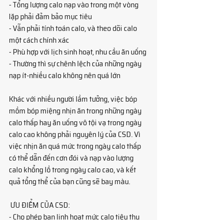
- Tổng lượng calo nạp vào trong một vòng 
lặp phải đảm bảo mục tiêu
- Vẫn phải tính toán calo, và theo dõi calo 
một cách chính xác
- Phù hợp với lịch sinh hoạt, nhu cầu ăn uống
- Thường thì sự chênh lệch của những ngày 
nạp ít-nhiều calo không nên quá lớn
Khác với nhiều người lầm tưởng, việc bóp 
mồm bóp miệng nhịn ăn trong những ngày 
calo thấp hay ăn uống vô tội vạ trong ngày 
calo cao không phải nguyên lý của CSD. Vì 
việc nhịn ăn quá mức trong ngày calo thấp 
có thể dẫn đến cơn đói và nạp vào lượng 
calo khổng lồ trong ngày calo cao, và kết 
quả tổng thể của bạn cũng sẽ bay màu.
 ƯU ĐIỂM CỦA CSD:
- Cho phép bạn linh hoạt mức calo tiêu thụ 