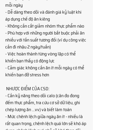
mỗi ngày
- Dễ dàng theo dõi và đánh giá kỷ luật khi 
áp dụng chế độ ăn kiêng
- Không cần cắt giảm nhóm thực phẩm nào
- Phù hợp với những người bắt buộc phải ăn 
nhiều với tần suất tương đối (ví dụ công việc 
cần đi nhậu 2 ngày/tuần)
- Việc hoàn thành từng vòng lặp có thể 
khiến bạn thấy có động lực
- Cảm giác không cần ăn ít mỗi ngày có thể 
khiến bạn đỡ stress hơn
 NHƯỢC ĐIỂM CỦA CSD:
- Cần kỹ năng theo dõi calo (cân đo đong 
đếm thực phẩm, tra cứu cơ sở dữ liệu, ghi 
chép lượng ăn …vv) và biết làm toán
- Mức chênh lệch giữa ngày ăn ít - nhiều là 
rất quan trọng, chênh lệch quá lớn sẽ khó áp 