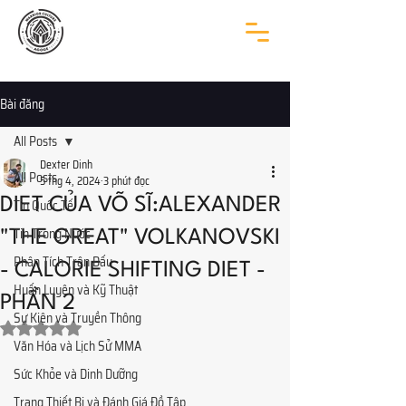
Bài đăng
All Posts
Dexter Dinh
All Posts
5 thg 4, 2024
3 phút đọc
DIET CỦA VÕ SĨ:ALEXANDER
Tin Quốc Tế
Tin Trong Nước
"THE GREAT" VOLKANOVSKI
Phân Tích Trận Đấu
- CALORIE SHIFTING DIET -
Huấn Luyện và Kỹ Thuật
PHẦN 2
Sự Kiện và Truyền Thông
Đã xếp hạng NaN/5 sao.
Văn Hóa và Lịch Sử MMA
Sức Khỏe và Dinh Dưỡng
Trang Thiết Bị và Đánh Giá Đồ Tập