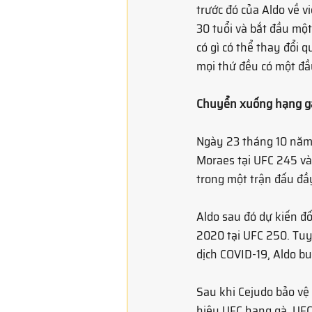
trước đó của Aldo về v
30 tuổi và bắt đầu một
có gì có thể thay đổi 
mọi thứ đều có một đầu
Chuyển xuống hạng g
Ngày 23 tháng 10 năm 
Moraes tại UFC 245 v
trong một trận đấu đầy
Aldo sau đó dự kiến ​đ
2020 tại UFC 250. Tuy
dịch COVID-19, Aldo buộ
Sau khi Cejudo bảo vệ 
hiệu UFC hạng gà. UFC 