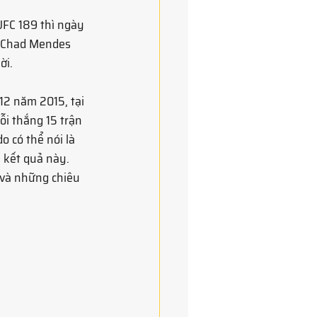
UFC 189 thì ngày 
. Chad Mendes 
i. 
12 năm 2015, tại 
ỗi thắng 15 trận 
o có thể nói là 
 kết quả này. 
 và những chiêu 