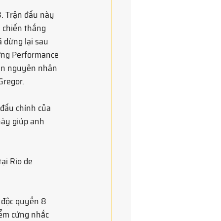
. Trận đấu này 
 chiến thắng 
 dừng lại sau 
ưởng Performance 
hẳn nguyên nhân 
Gregor.
 đấu chính của 
này giúp anh 
ại Rio de 
 độc quyền 8 
iểm cứng nhắc 