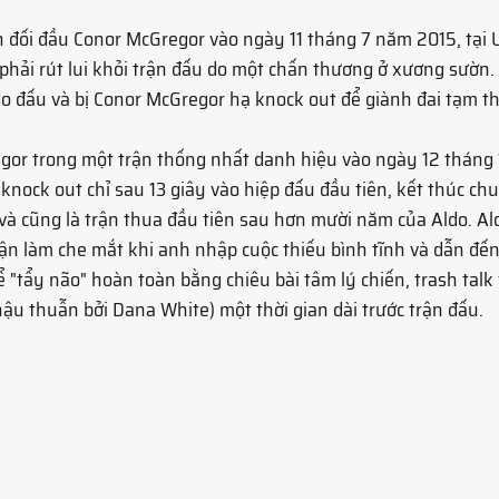
h đối đầu Conor McGregor vào ngày 11 tháng 7 năm 2015, tại 
 phải rút lui khỏi trận đấu do một chấn thương ở xương sườn
o đấu và bị Conor McGregor hạ knock out để giành đai tạm thờ
egor trong một trận thống nhất danh hiệu vào ngày 12 tháng 
knock out chỉ sau 13 giây vào hiệp đấu đầu tiên, kết thúc chu
g và cũng là trận thua đầu tiên sau hơn mười năm của Aldo. Ald
ận làm che mắt khi anh nhập cuộc thiếu bình tĩnh và dẫn đến
ể "tẩy não" hoàn toàn bằng chiêu bài tâm lý chiến, trash talk
hậu thuẫn bởi Dana White) một thời gian dài trước trận đấu.