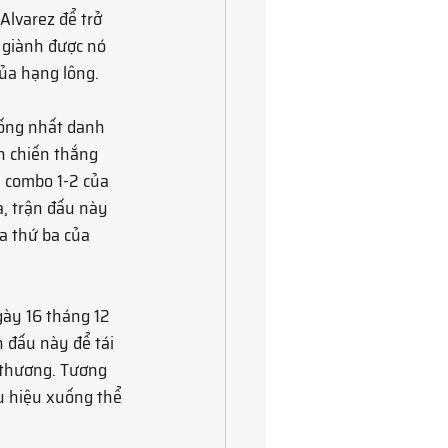
Alvarez để trở 
 giành được nó 
của hạng lông.
hống nhất danh 
h chiến thắng 
i combo 1-2 của 
, trận đấu này 
a thứ ba của 
gày 16 tháng 12 
n đấu này để tái 
 thương. Tương 
u hiệu xuống thể 