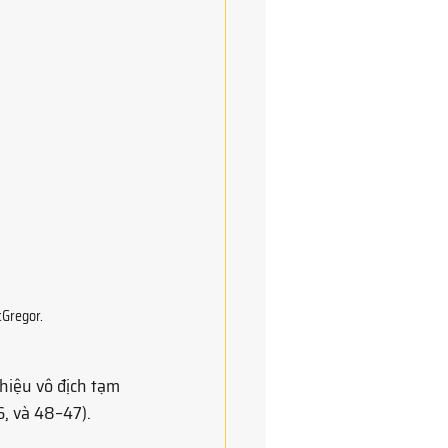
cGregor.
hiệu vô địch tạm 
, và 48–47). 