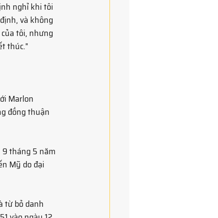
nh nghỉ khi tôi 
 định, và không 
 của tôi, nhưng 
t thúc."
ới Marlon 
ng đồng thuận 
y 9 tháng 5 năm 
ến Mỹ do đại 
à từ bỏ danh 
51 vào ngày 12 