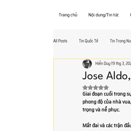
Trang chủ
Nội dung/Tin tức
All Posts
Tin Quốc Tế
Tin Trong N
Hiển Duy
19 thg 3, 2
Văn Hóa và Lịch Sử MMA
Sức Khỏ
Jose Aldo,
Đã xếp hạng NaN/5 s
Giai đoạn cuối trong s
phong độ của nhà vua, 
trọng và nể phục.
Mất đai và các trận đấ