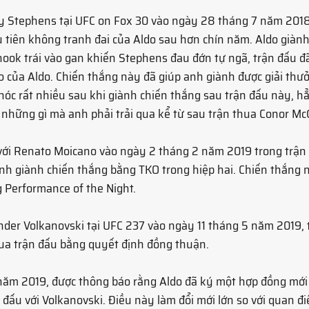
my Stephens tại UFC on Fox 30 vào ngày 28 tháng 7 năm 2018
u tiên không tranh đai của Aldo sau hơn chín năm. Aldo giành
ook trái vào gan khiến Stephens đau đớn tự ngã, trận đấu đã
o của Aldo. Chiến thắng này đã giúp anh giành được giải th
 khóc rất nhiều sau khi giành chiến thắng sau trận đấu này, 
u những gì mà anh phải trải qua kể từ sau trận thua Conor Mc
u với Renato Moicano vào ngày 2 tháng 2 năm 2019 trong trận
Anh giành chiến thắng bằng TKO trong hiệp hai. Chiến thắng 
g Performance of the Night.
nder Volkanovski tại UFC 237 vào ngày 11 tháng 5 năm 2019, t
thua trận đấu bằng quyết định đồng thuận.
năm 2019, được thông báo rằng Aldo đã ký một hợp đồng mới
n đấu với Volkanovski. Điều này làm đổi mới lớn so với quan đ