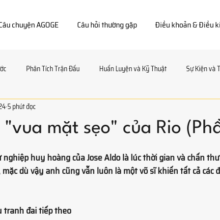
Câu chuyện AGOGE
Câu hỏi thường gặp
Điều khoản & Điều k
ước
Phân Tích Trận Đấu
Huấn Luyện và Kỹ Thuật
Sự Kiện và 
024
5 phút đọc
e và Dinh Dưỡng
Trang Thiết Bị và Đánh Giá Đồ Tập
Phỏng Vấn và 
 "vua mặt sẹo" của Rio (Phầ
ao.
ự nghiệp huy hoàng của Jose Aldo là lúc thời gian và chấn t
mặc dù vậy anh cũng vẫn luôn là một võ sĩ khiến tất cả các đ
u tranh đai tiếp theo