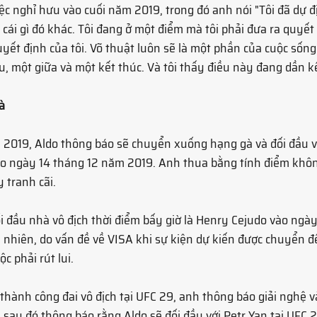
iệc nghỉ hưu vào cuối năm 2019, trong đó anh nói "Tôi đã dự đị
 cái gì đó khác. Tôi đang ở một điểm mà tôi phải đưa ra quyết
quyết định của tôi. Võ thuật luôn sẽ là một phần của cuộc sống
, một giữa và một kết thúc. Và tôi thấy điều này đang dần kế
à 
2019, Aldo thông báo sẽ chuyển xuống hạng gà và đối đầu v
ào ngày 14 tháng 12 năm 2019. Anh thua bằng tính điểm khô
 tranh cãi.
ối đầu nhà vô địch thời điểm bấy giờ là Henry Cejudo vào ngà
 nhiên, do vấn đề về VISA khi sự kiện dự kiến được chuyển đ
c phải rút lui. 
thành công đai vô địch tại UFC 29, anh thông báo giải nghệ v
sau đó thông báo rằng Aldo sẽ đối đầu với Petr Yan tại UFC 2