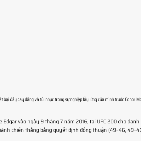
ất bại đầy cay đắng và tủi nhục trong sự nghiệp lẫy lừng của mình trước Conor M
ie Edgar vào ngày 9 tháng 7 năm 2016, tại UFC 200 cho danh 
giành chiến thắng bằng quyết định đồng thuận (49–46, 49–46