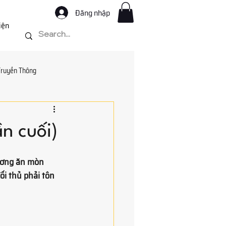
Đăng nhập
iện
Truyền Thông
Hồi Ký
n cuối)
hương ăn mòn 
ối thủ phải tôn 