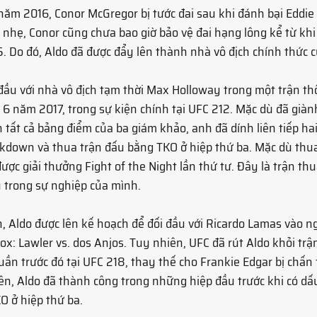
ăm 2016, Conor McGregor bị tước đai sau khi đánh bại Eddie 
nhẹ, Conor cũng chưa bao giờ bảo vệ đai hạng lông kể từ khi
. Do đó, Aldo đã được đẩy lên thành nhà vô địch chính thức 
 đầu với nhà vô địch tạm thời Max Holloway trong một trận t
6 năm 2017, trong sự kiện chính tại UFC 212. Mặc dù đã giàn
n tất cả bảng điểm của ba giám khảo, anh đã dính liên tiếp ha
kdown và thua trận đấu bằng TKO ở hiệp thứ ba. Mặc dù thua
ược giải thưởng Fight of the Night lần thứ tư. Đây là trận thu
u trong sự nghiệp của mình.
h, Aldo được lên kế hoạch để đối đầu với Ricardo Lamas vào n
ox: Lawler vs. dos Anjos. Tuy nhiên, UFC đã rút Aldo khỏi trậ
uần trước đó tại UFC 218, thay thế cho Frankie Edgar bị chấn
iên, Aldo đã thành công trong những hiệp đầu trước khi có dấ
O ở hiệp thứ ba.