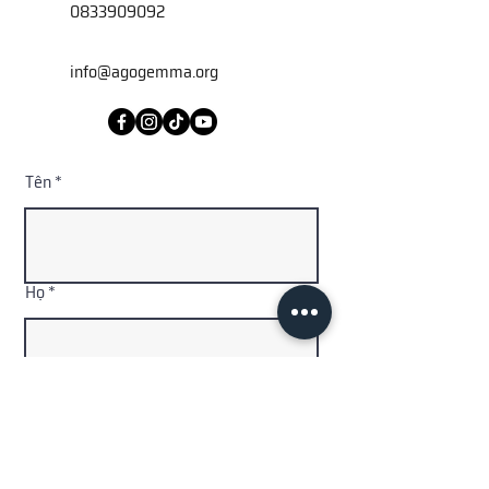
0833909092
info@agogemma.org
Tên
Họ
Địa chỉ email