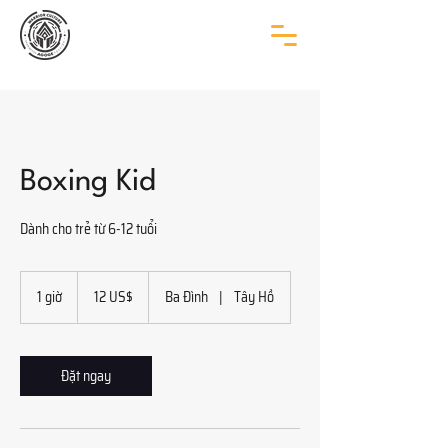
Boxing Kid
Dành cho trẻ từ 6-12 tuổi
12
đô
1 giờ
1
12 US$
Ba Đình
|
Tây Hồ
la
g
Mỹ
i
Đặt ngay