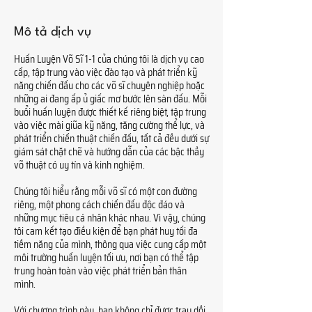
Mô tả dịch vụ
Huấn Luyện Võ Sĩ 1-1 của chúng tôi là dịch vụ cao
cấp, tập trung vào việc đào tạo và phát triển kỹ
năng chiến đấu cho các võ sĩ chuyên nghiệp hoặc
những ai đang ấp ủ giấc mơ bước lên sàn đấu. Mỗi
buổi huấn luyện được thiết kế riêng biệt, tập trung
vào việc mài giũa kỹ năng, tăng cường thể lực, và
phát triển chiến thuật chiến đấu, tất cả đều dưới sự
giám sát chặt chẽ và hướng dẫn của các bậc thầy
võ thuật có uy tín và kinh nghiệm.
Chúng tôi hiểu rằng mỗi võ sĩ có một con đường
riêng, một phong cách chiến đấu độc đáo và
những mục tiêu cá nhân khác nhau. Vì vậy, chúng
tôi cam kết tạo điều kiện để bạn phát huy tối đa
tiềm năng của mình, thông qua việc cung cấp một
môi trường huấn luyện tối ưu, nơi bạn có thể tập
trung hoàn toàn vào việc phát triển bản thân
mình.
Với chương trình này, bạn không chỉ được trau dồi