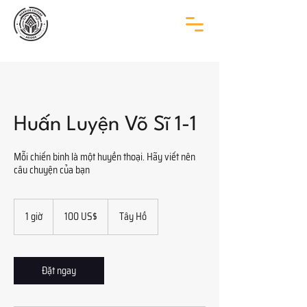
Huấn Luyện Võ Sĩ 1-1
Mỗi chiến binh là một huyền thoại. Hãy viết nên
câu chuyện của bạn
100
đô
1 giờ
1
100 US$
Tây Hồ
la
g
Mỹ
i
Đặt ngay