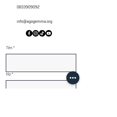
0833909092
info@agogemma.org
Tên
Họ
Địa chỉ email