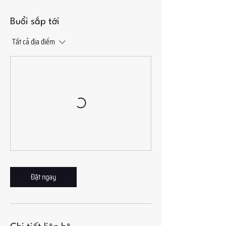
h
a
y
Buổi sắp tới
đ
ổ
Tất cả địa điểm
i
Đặt ngay