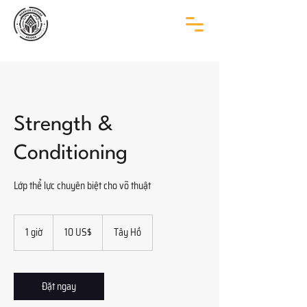
Strength &
Conditioning
Lớp thể lực chuyên biệt cho võ thuật
10
đô
1 giờ
1
10 US$
Tây Hồ
la
g
Mỹ
i
Đặt ngay