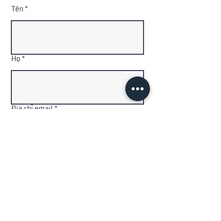
Tên
Họ
Địa chỉ email
Mã quốc
Số điện thoại
gia
Thông điệp tới AGOGE