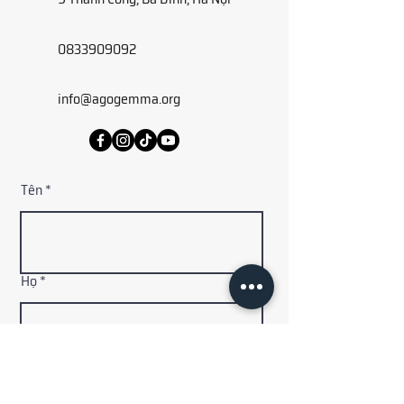
0833909092
info@agogemma.org
Tên
Họ
Địa chỉ email