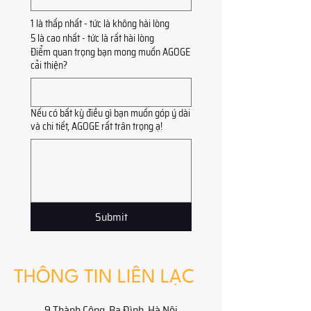
1 là thấp nhất - tức là không hài lòng
5 là cao nhất - tức là rất hài lòng
Điểm quan trọng bạn mong muốn AGOGE
cải thiện?
Nếu có bất kỳ điều gì bạn muốn góp ý dài
và chi tiết, AGOGE rất trân trọng ạ!
Submit
THÔNG TIN LIÊN LẠC
9 Thành Công, Ba Đình, Hà Nội