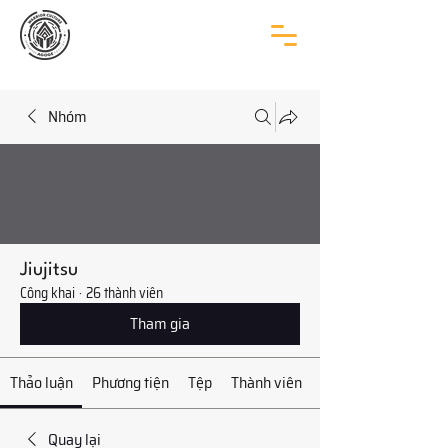
Nhóm
Jiujitsu
Công khai
·
26 thành viên
Tham gia
Thảo luận
Phương tiện
Tệp
Thành viên
Quay lại