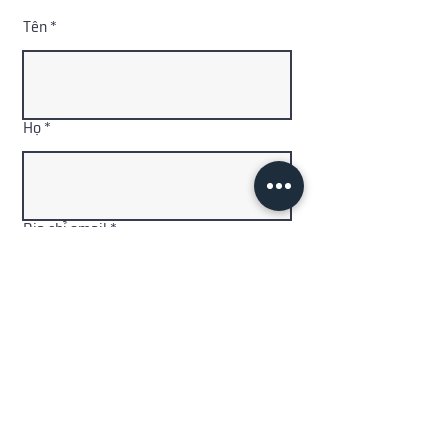
Tên
Họ
Địa chỉ email
Mã quốc
Số điện thoại
gia
Thông điệp tới AGOGE