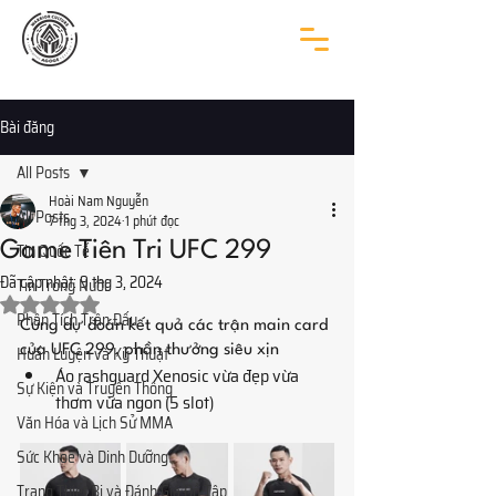
Bài đăng
All Posts
Hoài Nam Nguyễn
All Posts
7 thg 3, 2024
1 phút đọc
Game Tiên Tri UFC 299
Tin Quốc Tế
Đã cập nhật:
9 thg 3, 2024
Tin Trong Nước
Đã xếp hạng NaN/5 sao.
Phân Tích Trận Đấu
Cùng dự đoán kết quả các trận main card 
Huấn Luyện và Kỹ Thuật
của UFC 299, phần thưởng siêu xịn
Áo rashguard Xenosic vừa đẹp vừa 
Sự Kiện và Truyền Thông
thơm vừa ngon (5 slot)
Văn Hóa và Lịch Sử MMA
Sức Khỏe và Dinh Dưỡng
Trang Thiết Bị và Đánh Giá Đồ Tập