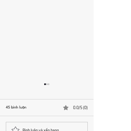
0.0/5 (0)
45 bình luận
Bình luận và xếp hạng...
UFC 299 Petr Yan vs. Song
Tim Welch nhận t