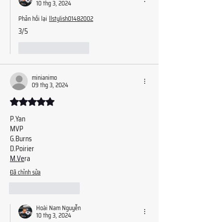
10 thg 3, 2024
Phản hồi lại
llstylish01482002
3/5
Thích
Phản hồi
minianimo
09 thg 3, 2024
Đã xếp hạng 5/5 sao.
P.Yan
MVP
G.Burns
D.Poirier
M.Ve
ra
Đã chỉnh sửa
Thích
Phản hồi
Hoài Nam Nguyễn
10 thg 3, 2024