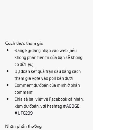
Cách thức tham gia
Đăng ký/đăng nhập vào web (nếu 
không phần tiên tri của bạn sẽ không 
có dữ liệu)
Dự đoán kết quả trận đấu bằng cách 
tham gia vote vào poll bên dưới
Comment dự đoán của mình ở phần 
comment
Chia sẻ bài viết về Facebook cá nhân, 
kèm dự đoán, với hashtag 
#AGOGE
#UFC299
Nhận phần thưởng