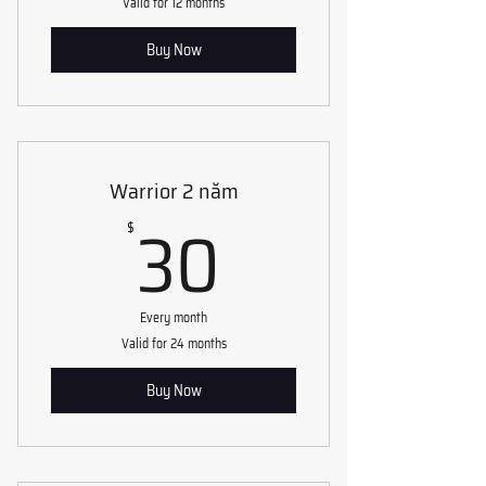
Valid for 12 months
Buy Now
Warrior 2 năm
30$
30
$
Every month
Valid for 24 months
Buy Now