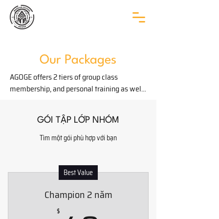
Our Packages
AGOGE offers 2 tiers of group class 
membership, and personal training as well. 
Both of these group class packages are 
designed with the goal of creating 
GÓI TẬP LỚP NHÓM
maximum simplicity and convenience for 
members:

Tìm một gói phù hợp với bạn
✅ Participate in all sport disciplines

✅ Access to all the trainers

✅ Flexible in all hours

Best Value
✅ Access to all available utilities

Champion 2 năm
The only difference:

$
🔟 Warrior will have a limit of 10 training 