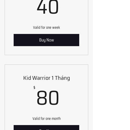
40$
40
Valid for one week
Buy Now
Kid Warrior 1 Tháng
80$
80
$
Valid for one month