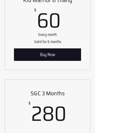
Kid Warrior 6 Tháng
60$
60
$
Every month
Valid for 6 months
Buy Now
S&C 3 Months
280$
280
$