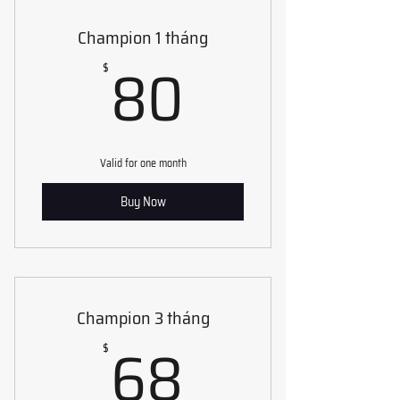
Champion 1 tháng
80$
80
$
Valid for one month
Buy Now
Champion 3 tháng
68$
68
$