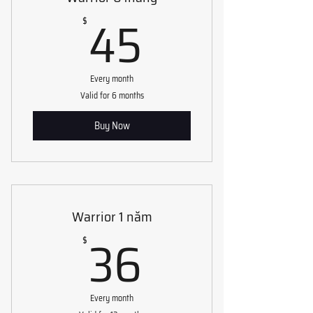
45$
45
$
Every month
Valid for 6 months
Buy Now
Warrior 1 năm
36$
36
$
Every month