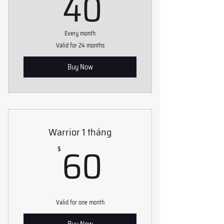
40$
40
sessions/month

♾️ Champion has no training session limit
Every month
Valid for 24 months
Buy Now
Warrior 1 tháng
60$
60
$
Valid for one month
Buy Now