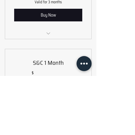
Valid for 3 months
Buy Now
Strength & Conditioning
S&C 1 Month
120$
120
$
Valid for one month
Buy Now