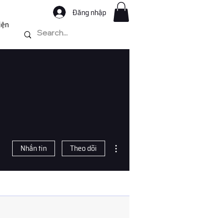
Đăng nhập
iện
Thao tác khác
Nhắn tin
Theo dõi