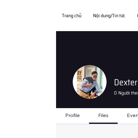
Trang chủ
Nội dung/Tin tức
Dexter
0
Người the
Profile
Files
Even