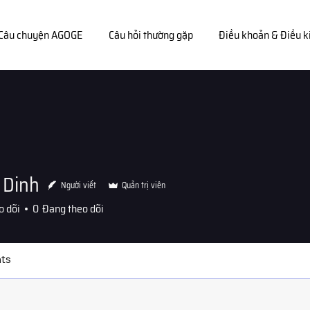
Câu chuyện AGOGE
Câu hỏi thường gặp
Điều khoản & Điều k
 Dinh
Người viết
Quản trị viên
o dõi
0
Đang theo dõi
ts