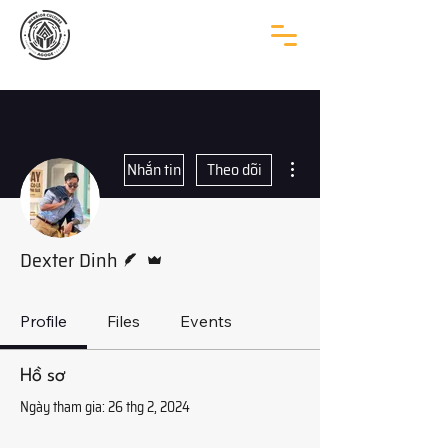
Thao tác khác
Nhắn tin
Theo dõi
Người viết
Quản trị viên
Dexter Dinh
Profile
Files
Events
Hồ sơ
Ngày tham gia: 26 thg 2, 2024