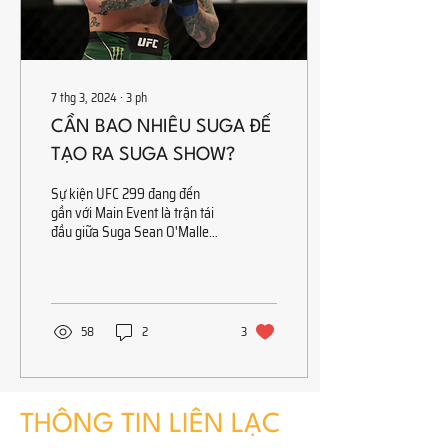
7 thg 3, 2024
∙
3
ph
CẦN BAO NHIÊU SUGA ĐỂ
TẠO RA SUGA SHOW?
Sự kiện UFC 299 đang đến
gần với Main Event là trận tái
đầu giữa Suga Sean O'Malley
& Marlon Chito Vera; trong đó,
sự thiên vị truyền...
58
2
3
THÔNG TIN LIÊN LẠC