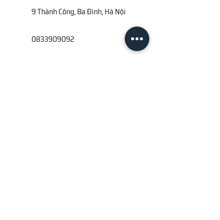
9 Thành Công, Ba Đình, Hà Nội
0833909092
info@agogemma.org
Tên
Họ
Địa chỉ email