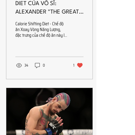
DIET CỦA VÕ SĨ:
ALEXANDER "THE GREAT"
VOLKANOVSKI - CALORIE
Calorie Shifting Diet - Chế độ
SHIFTING DIET - PHẦN 1
ăn Xoay Vòng Năng Lượng,
đặc trưng của chế độ ăn này là
ăn ít calo ở một số ngày, đan
xen với một số ngày...
34
0
1